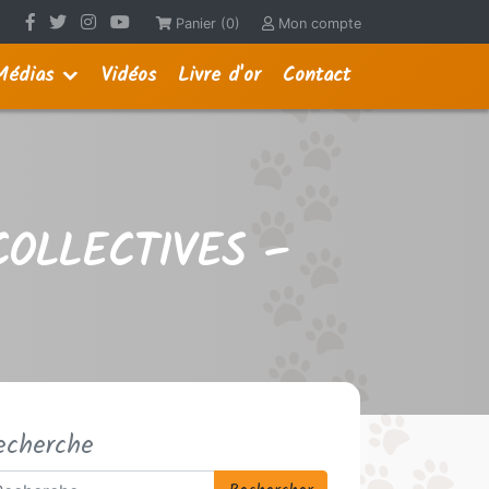
Panier (0)
Mon compte
Médias
Vidéos
Livre d'or
Contact
OLLECTIVES –
echerche
chercher