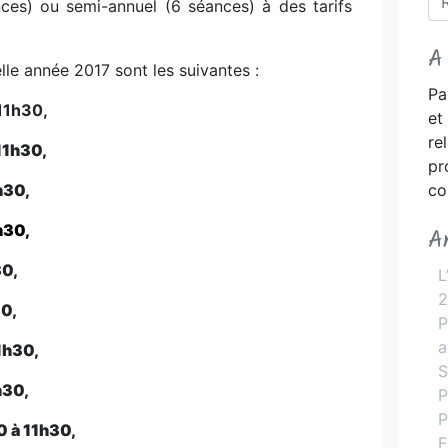
ces) ou semi-annuel (6 séances) à des tarifs
A
e année 2017 sont les suivantes :
Pa
11h30,
et
r
11h30,
pr
h30,
co
h30,
A
30,
L
2
30,
P
a
1h30,
S
h30,
P
P
 à 11h30,
F