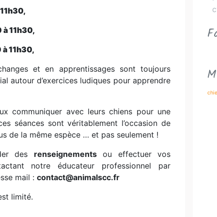
c
 11h30,
F
 à 11h30,
 à 11h30,
changes et en apprentissages sont toujours
M
al autour d’exercices ludiques pour apprendre
chi
eux communiquer avec leurs chiens pour une
ces séances sont véritablement l’occasion de
idus de la même espèce … et pas seulement !
nder des
renseignements
ou effectuer vos
ctant notre éducateur professionnel par
esse mail :
contact@animalscc.fr
st limité.