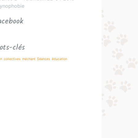
ynophobie
acebook
ots-clés
en
collectives
méchant
Séances
éducation