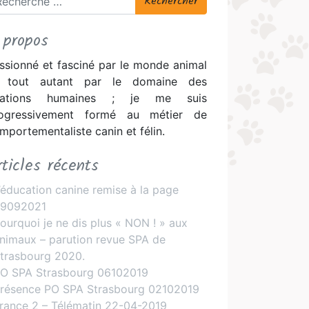
 propos
ssionné et fasciné par le monde animal
 tout autant par le domaine des
elations humaines ; je me suis
ogressivement formé au métier de
mportementaliste canin et félin.
rticles récents
’éducation canine remise à la page
9092021
ourquoi je ne dis plus « NON ! » aux
nimaux – parution revue SPA de
trasbourg 2020.
O SPA Strasbourg 06102019
résence PO SPA Strasbourg 02102019
rance 2 – Télématin 22-04-2019