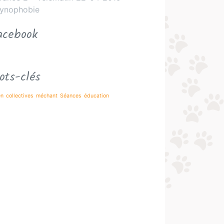
ynophobie
acebook
ots-clés
en
collectives
méchant
Séances
éducation