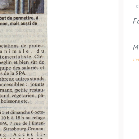
c
F
M
chi