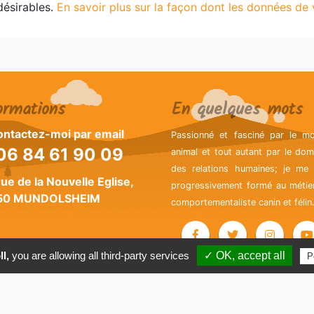
ndésirables.
En savoir plus sur la façon dont les données de
ormations
En quelques mots
ntactez-moi par email
Passionné et fasciné par le m
6 84 61 90 09
animal et tout autant par le dom
des relations humaines; je me 
rue de la Nouvelle Eglise,
progressivement formé au métie
50 MUNDOLSHEIM
comportementaliste canin et félin
l,
you are allowing all third-party services
✓ OK, accept all
P
 AnimalSCC
- Conception
-
Mentions légales
-
CGV
-
Cookies