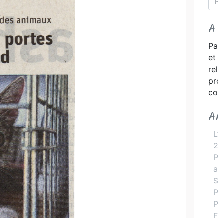
A
Pa
et
r
pr
co
A
L
2
P
a
S
P
P
F