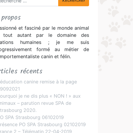
 propos
ssionné et fasciné par le monde animal
 tout autant par le domaine des
elations humaines ; je me suis
ogressivement formé au métier de
mportementaliste canin et félin.
rticles récents
’éducation canine remise à la page
9092021
ourquoi je ne dis plus « NON ! » aux
nimaux – parution revue SPA de
trasbourg 2020.
O SPA Strasbourg 06102019
résence PO SPA Strasbourg 02102019
rance 2 – Télématin 22-04-2019