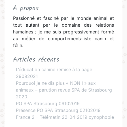
A propos
Passionné et fasciné par le monde animal et
tout autant par le domaine des relations
humaines ; je me suis progressivement formé
au métier de comportementaliste canin et
félin.
Articles récents
L’éducation canine remise à la page
29092021
Pourquoi je ne dis plus « NON ! » aux
animaux – parution revue SPA de Strasbourg
2020.
PO SPA Strasbourg 06102019
Présence PO SPA Strasbourg 02102019
France 2 – Télématin 22-04-2019 cynophobie