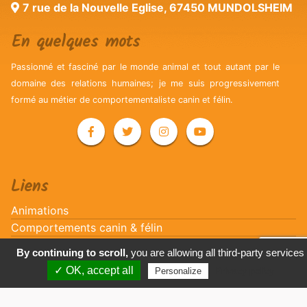
7 rue de la Nouvelle Eglise, 67450 MUNDOLSHEIM
En quelques mots
Passionné et fasciné par le monde animal et tout autant par le
domaine des relations humaines; je me suis progressivement
formé au métier de comportementaliste canin et félin.
Liens
Animations
Comportements canin & félin
Conférences & formations
By continuing to scroll,
you are allowing all third-party services
Education canine
✓ OK, accept all
Privacy policy
Personalize
Médiation animale
Promenades & gardes