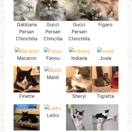
Gabbana
Gucci
Gucci
Figaro
Persan
Persan
Persan
Chinchilla
Chincilla
Chinchilla
Macaron
Fanou
Indiana
Josie
Maïdi
Finette
Sheryl
Tigrette
Leïko