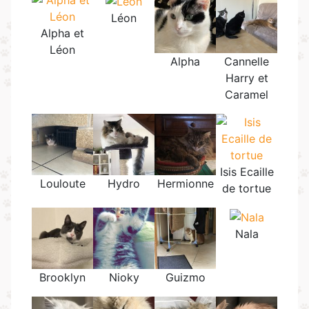
Léon
Alpha et
Léon
Alpha
Cannelle
Harry et
Caramel
Isis Ecaille
Louloute
Hydro
Hermionne
de tortue
Nala
Brooklyn
Nioky
Guizmo