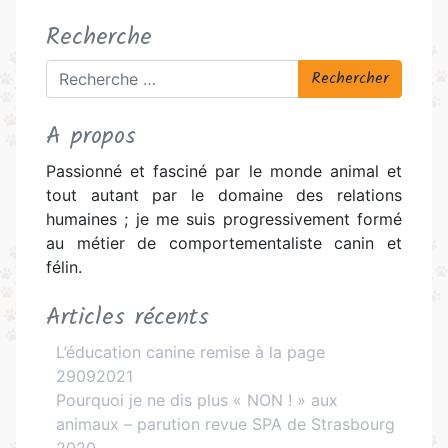
Recherche
Rechercher
A propos
Passionné et fasciné par le monde animal et
tout autant par le domaine des relations
humaines ; je me suis progressivement formé
au métier de comportementaliste canin et
félin.
Articles récents
L’éducation canine remise à la page
29092021
Pourquoi je ne dis plus « NON ! » aux
animaux – parution revue SPA de Strasbourg
2020.