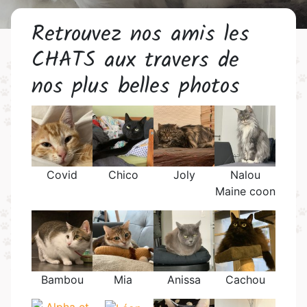
Retrouvez nos amis les
CHATS aux travers de
nos plus belles photos
Covid
Chico
Joly
Nalou
Maine coon
Bambou
Mia
Anissa
Cachou